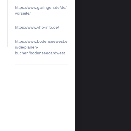
https://www.gailingen.de/de/
vorseite/
https://www.vhb-info.de/
https://www.bodenseewest.e
u/de/planen-
buchen/bodenseecardwest