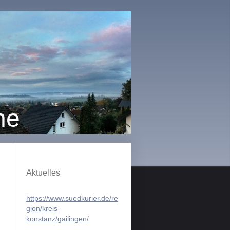
ne
Aktuelles
https://www.suedkurier.de/re
gion/kreis-
konstanz/gailingen/