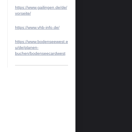
https://www.gailingen.de/de/
vorseite/
https://www.vhb-info.de/
https://www.bodenseewest.e
u/de/planen-
buchen/bodenseecardwest