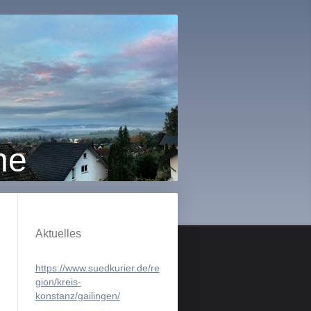
ne
Aktuelles
https://www.suedkurier.de/re
gion/kreis-
konstanz/gailingen/